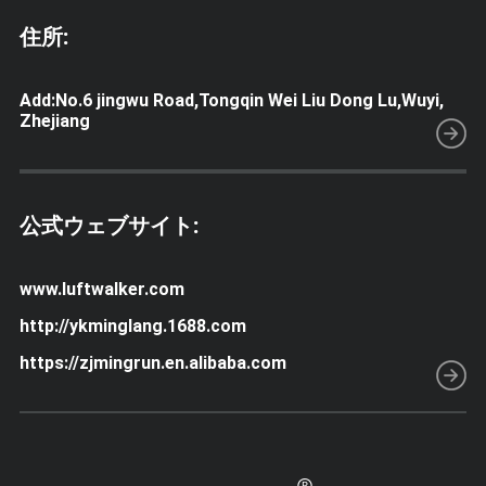
住所:
Add:No.6 jingwu Road,Tongqin Wei Liu Dong Lu,Wuyi,
Zhejiang
公式ウェブサイト:
www.luftwalker.com
http://ykminglang.1688.com
https://zjmingrun.en.alibaba.com