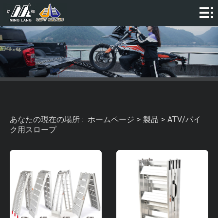
ホ
ー
私
ム
た
製
ペ
ち
品
ビ
ー
に
デ
ニ
あなたの現在の場所 :
ホームページ
>
製品
>
ATV/バイ
ジ
関
オ
ュ
コ
ク用スロープ
し
ー
ン
て
ス
タ
は
ク
ト