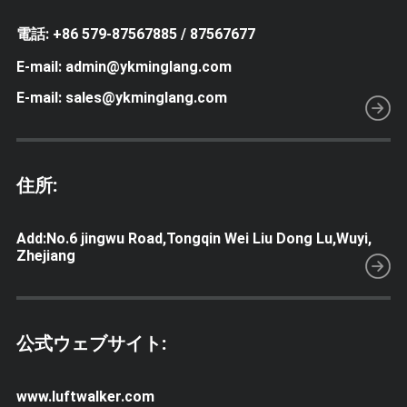
電話: +86 579-87567885 / 87567677
E-mail: admin@ykminglang.com
E-mail: sales@ykminglang.com
住所:
Add:No.6 jingwu Road,Tongqin Wei Liu Dong Lu,Wuyi,
Zhejiang
公式ウェブサイト:
www.luftwalker.com