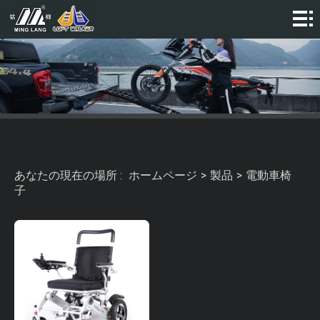
ホ
ー
私
ム
た
製
ペ
ち
品
ビ
ー
に
デ
ニ
あなたの現在の場所 :
ホームページ
>
製品
>
電動車椅
ジ
関
オ
ュ
コ
子
し
ー
ン
て
ス
タ
は
ク
ト